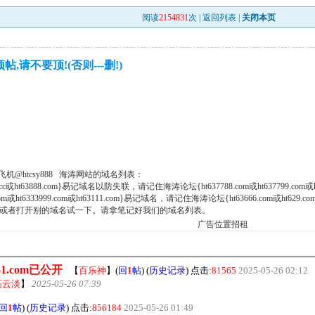
阅读
2154831
次 |
返回列表
|
关闭本页
请不要顶!(否则---删!)
，飞机@htcsy888 海涛网站的域名列表：
38.cc或ht63888.com}易记域名以防失联，请记住海涛论坛{ht637788.com或ht637799.com或h
m或ht6333999.com或ht63111.com}易记域名，请记住海涛论坛{ht63666.com或ht629.com或h
.或者打开别的域名试一下。请拿笔记好我们的域名列表。
广告位置招租