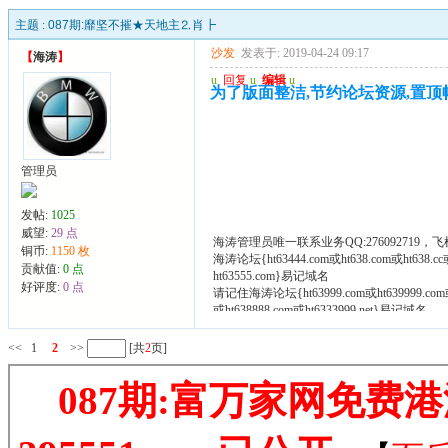
主题 :
087期:靡坚不摧★天地主⒉肖┣
沙发
发表于: 2019-04-24 09:17
【
海涛
】
u
回复
u
编辑
u
为了版面整洁,节约论坛资源,置顶帖,请
管理员
发帖:
1025
威望:
29 点
海涛管理员唯一联系业务QQ:276092719，飞
铜币:
1150 枚
海涛论坛{ht63444.com或ht638.com或ht638
贡献值:
0 点
ht63555.com}易记域名
好评度:
0 点
请记住海涛论坛{ht63999.com或ht639999.com或
或ht638888.com或ht6333999.net}易记域名
如有域名打不开请尝试在域名前面加www.
<<
1
2
>>
[共
2
页]