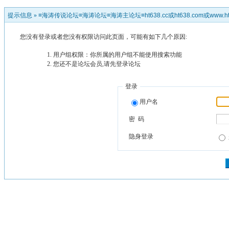
提示信息 »
≡海涛传说论坛≡海涛论坛≡海涛主论坛≡ht638.cc或ht638.com或www.ht
您没有登录或者您没有权限访问此页面，可能有如下几个原因:
用户组权限：你所属的用户组不能使用搜索功能
您还不是论坛会员,请先登录论坛
登录
用户名
密 码
隐身登录