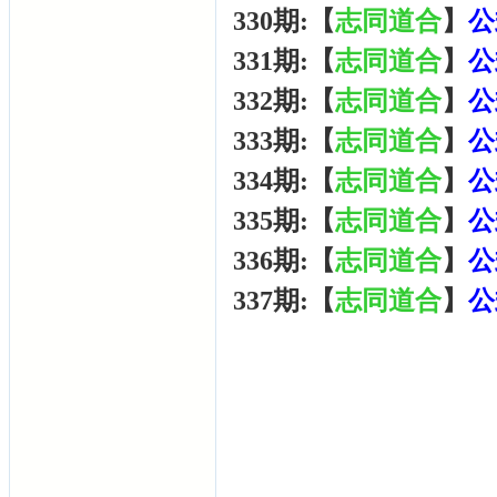
330期:【
志同道合
】
公
331期:【
志同道合
】
公
332期:【
志同道合
】
公
333期:【
志同道合
】
公
334期:【
志同道合
】
公
335期:【
志同道合
】
公
336期:【
志同道合
】
公
337期:【
志同道合
】
公