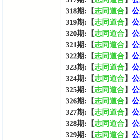
318期:【
志同道合
】
公
319期:【
志同道合
】
公
320期:【
志同道合
】
公
321期:【
志同道合
】
公
322期:【
志同道合
】
公
323期:【
志同道合
】
公
324期:【
志同道合
】
公
325期:【
志同道合
】
公
326期:【
志同道合
】
公
327期:【
志同道合
】
公
328期:【
志同道合
】
公
329期:【
志同道合
】
公