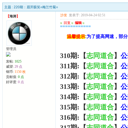
主题 :
220期：眉开眼笑○梅兰竹菊○
沙发
发表于: 2019-04-24 02:51
【
海涛
】
u
回复
u
编辑
u
============
温馨提示
:
为了提高网速，部分
管理员
310期:【
志同道合
】
公
发帖:
1025
311期:【
志同道合
】
公
威望:
29 点
铜币:
1150 枚
312期:【
志同道合
】
公
贡献值:
0 点
好评度:
0 点
313期:【
志同道合
】
公
314期:【
志同道合
】
公
315期:【
志同道合
】
公
316期:【
志同道合
】
公
317期:【
志同道合
】
公