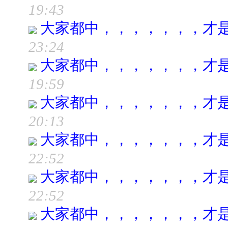
19:43
大家都中，，，，，，，才
23:24
大家都中，，，，，，，才
19:59
大家都中，，，，，，，才
20:13
大家都中，，，，，，，才
22:52
大家都中，，，，，，，才
22:52
大家都中，，，，，，，才