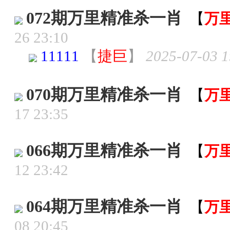
072期万里精准杀一肖
【
万
26 23:10
11111
【
捷巨
】
2025-07-03 1
070期万里精准杀一肖
【
万
17 23:35
066期万里精准杀一肖
【
万
12 23:42
064期万里精准杀一肖
【
万
08 20:45