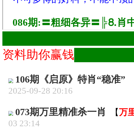
███████████████
资料助你赢钱
███████
106期《启原》特肖“稳准”
2025-09-28 20:16
073期万里精准杀一肖
【
万
03 23:14