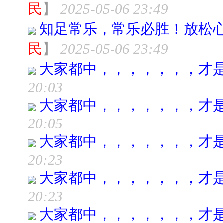
民
】
2025-05-06 23:49
知足常乐，常乐必胜！放松
民
】
2025-05-06 23:49
大家都中，，，，，，，才
20:03
大家都中，，，，，，，才
20:05
大家都中，，，，，，，才
20:23
大家都中，，，，，，，才
20:23
大家都中，，，，，，，才