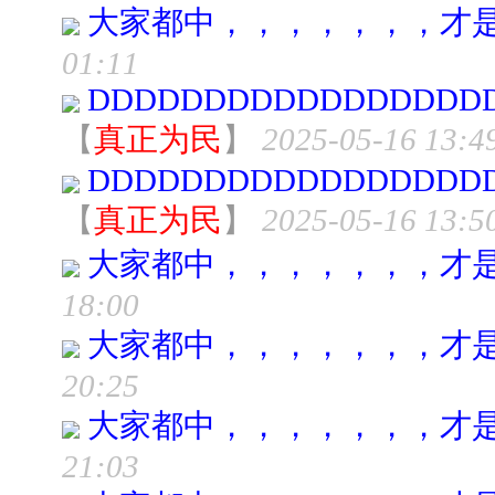
大家都中，，，，，，，才
01:11
DDDDDDDDDDDDDDDDD
【
真正为民
】
2025-05-16 13:4
DDDDDDDDDDDDDDDDD
【
真正为民
】
2025-05-16 13:5
大家都中，，，，，，，才
18:00
大家都中，，，，，，，才
20:25
大家都中，，，，，，，才
21:03