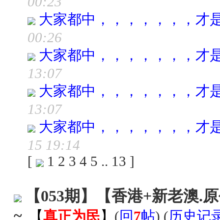
00:23
大家都中，，，，，，，才
00:26
大家都中，，，，，，，才
13:07
大家都中，，，，，，，才
13:07
大家都中，，，，，，，才是
15 19:14
[
1
2
3
4
5
..
13
]
【053期】【香港+新老澳.
~
【
真正为民
】
(
回
7
帖
) (
历史记