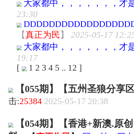
大家都中，，，，，，，才
23:30
DDDDDDDDDDDDDDDDD
【
真正为民
】
2025-05-17 12:2
大家都中，，，，，，，才
19:17
[
1
2
3
4
5
..
12
]
【055期】【五州圣狼分享
击:
25384
2025-05-17 20:38
【054期】【香港+新澳.原