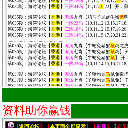
███████████████
资料助你赢钱
███████