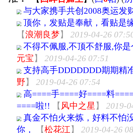
与大家携手共创2008奥运发
顶你，发贴是奉献，看贴是缘
【
浪潮良梦
】
2019-04-26 07:5
不得不佩服,不顶不舒服,你是个
元宝
】
2019-04-26 07:51
支持高手DDDDDDD期期精准
野
】
2019-04-26 07:54
高====手====好====料===
====啦!!
【
风中之星
】
2019-0
真金不怕火来炼，好料不怕
你，
【
松花江
】
2019-04-26 0