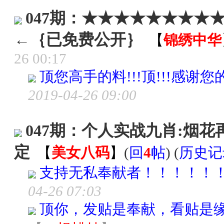
047期：★★★★★★★★
←｛已免费公开｝
【
锦绣中华
26 00:17
顶您高手的料!!!顶!!!感谢您的付出!!
2019-04-26 09:00
047期：个人实战九肖:烟
定
【
美女八码
】
(
回
4
帖
) (
历史记
支持无私奉献者！！！！！
04-26 07:03
顶你，发贴是奉献，看贴是缘