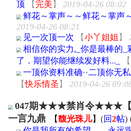
顶
【
完美
】
2019-04-26 08:02
鲜花～掌声～～鲜花～掌声
2019-04-26 08:21
见一次顶一次
【
小丫姐姐
】
相信你的实力,_你是最棒的
了．期望你能继续发好料..._
【
一顶你资料准确··二顶你无私
【
快乐情圣
】
2019-04-26 09:0
047期★★★禁肖令★★★【馥
一言九鼎
【
馥光珠儿
】
(
回
2
帖
) 
你是我所有的希望……永远