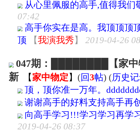
从心里佩服的高手,值得我们敬佩
07:42
高手你实在是高。我顶顶顶
顶
【
我演我秀
】
2019-04-26 0
047期：████████【家
新
【
家中物定
】
(
回
3
帖
) (
历史记
顶，顶你准一万年。ddddddd
谢谢高手的好料支持高手再
向高手学习!!!学习学习再学
2019-04-26 08:37