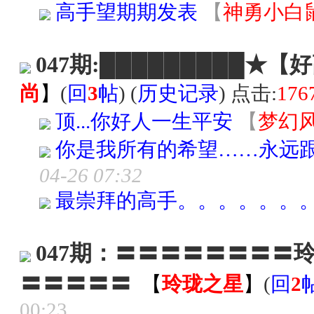
高手望期期发表
【
神勇小白
047期:█████████★【
尚
】
(
回
3
帖
) (
历史记录
) 点击:
176
顶...你好人一生平安
【
梦幻
你是我所有的希望……永远
04-26 07:32
最崇拜的高手。。。。。。
047期：〓〓〓〓〓〓〓〓
〓〓〓〓〓
【
玲珑之星
】
(
回
2
00:23