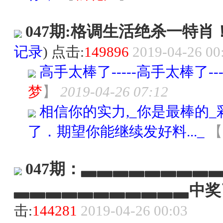
047期:格调生活绝杀一特
记录
) 点击:
149896
2019-04-26 00
高手太棒了-----高手太棒了--
梦
】
2019-04-26 07:12
相信你的实力,_你是最棒的
了．期望你能继续发好料..._
【
047期：▃▃▃▃▃▃▃▃
▃▃▃▃▃▃▃▃▃▃▃中奖
击:
144281
2019-04-26 00:03