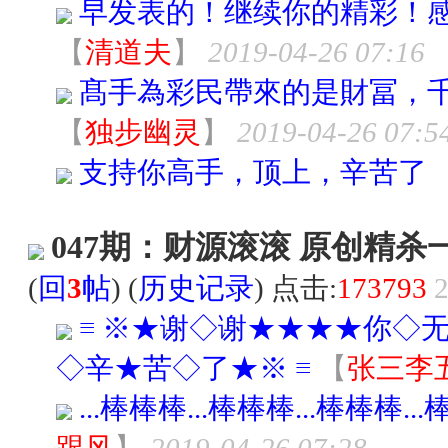
早发表的！继续你的精彩！
【
清道夫
】
2019-04-26 07:16
髙手為彩民帶來的是財冨，千
【
独步幽灵
】
2019-04-26 07:5
支持你高手，顶上，辛苦了
047期：财源滚滚 原创精
(
回
3
帖
) (
历史记录
) 点击:
173793
2
≡ ※★谢◇谢★★★★你◇
◇辛★苦◇了★※ ≡
【
张三李
...棒棒棒...棒棒棒...棒棒棒...