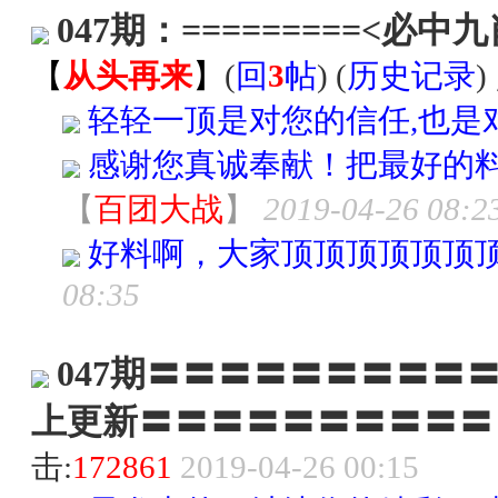
047期：=========<必中
【
从头再来
】
(
回
3
帖
) (
历史记录
)
轻轻一顶是对您的信任,也是对
感谢您真诚奉献！把最好的
【
百团大战
】
2019-04-26 08:2
好料啊，大家顶顶顶顶顶顶
08:35
047期〓〓〓〓〓〓〓〓〓
上更新〓〓〓〓〓〓〓〓〓〓
击:
172861
2019-04-26 00:15