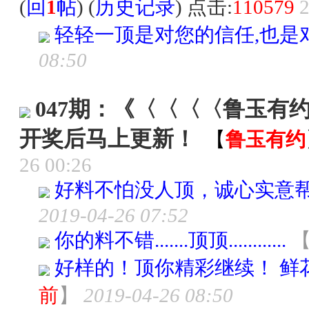
(
回
1
帖
) (
历史记录
) 点击:
110579
2
轻轻一顶是对您的信任,也是对
08:50
047期：《〈〈〈〈鲁玉有
开奖后马上更新！
【
鲁玉有约
26 00:26
好料不怕没人顶，诚心实意
2019-04-26 07:52
你的料不错.......顶顶............
好样的！顶你精彩继续！ 鲜花
前
】
2019-04-26 08:50