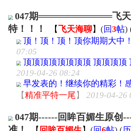
047期═══════════飞
特！！！
【
飞天海聊
】
(
回
3
帖
) 
顶！顶！顶！顶你期期大中
07:05
顶顶顶顶顶顶顶顶 顶顶顶顶 
2019-04-26 08:24
早发表的！继续你的精彩！
【
精准平特一尾
】
2019-04-26 
047期------回眸百媚生原创-
准！
【
回眸百媚生
】
(
回
6
帖
) (
历