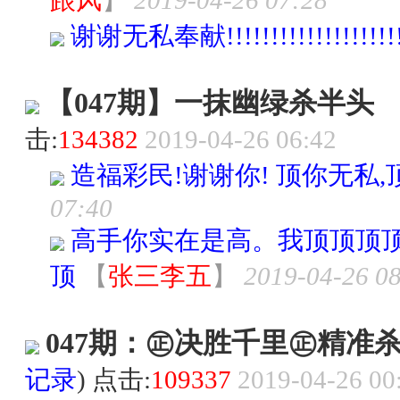
跟风
】
2019-04-26 07:28
谢谢无私奉献!!!!!!!!!!!!!!!!!!!!!
【047期】一抹幽绿杀半头
击:
134382
2019-04-26 06:42
造福彩民!谢谢你! 顶你无私,顶
07:40
高手你实在是高。我顶顶顶
顶
【
张三李五
】
2019-04-26 0
047期：㊣决胜千里㊣精准
记录
) 点击:
109337
2019-04-26 00