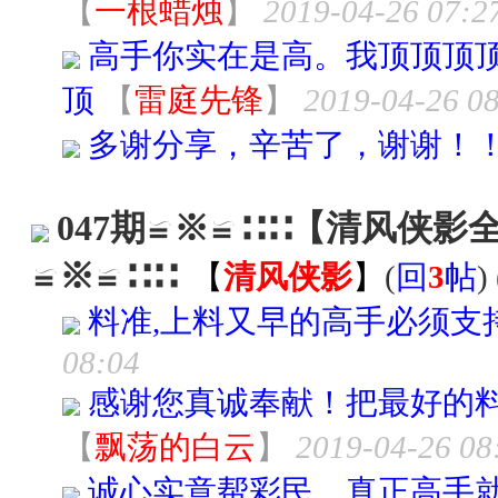
【
一根蜡烛
】
2019-04-26 07:2
高手你实在是高。我顶顶顶
顶
【
雷庭先锋
】
2019-04-26 0
多谢分享，辛苦了，谢谢！
047期≌※≌∷∷【清风侠
≌※≌∷∷
【
清风侠影
】
(
回
3
帖
) 
料准,上料又早的高手必须支持
08:04
感谢您真诚奉献！把最好的
【
飘荡的白云
】
2019-04-26 08
诚心实意帮彩民，真正高手