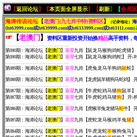
【
返回论坛
】【
本页面全屏显示
】【
刷新
】
【
会员
海涛传说论坛
【
老澳门{九七肖中特}资料区
】
（
记录地址
）
{ht63999.com或ht639999.com或ht6333999.com或ht63111.com
☞
【
老澳门
】
资料区重新投资开始换
精品
高手资料，
…
……………………………………………
第090
期：海涛论坛【
老澳门
】
富星
九
肖【
鼠龙马猴狗鸡蛇虎猪
】 
第090期：海涛论坛【
老澳门
】
富星
七
肖【
鼠龙马猴狗鸡蛇
】 开:
-对
…
……………………………………………
第089
期：海涛论坛【
老澳门
】
富星
九
肖【
虎兔龙马羊狗鸡
鼠
蛇
】
…
……………………………………………
第088
期：海涛论坛【
老澳门
】
富星
九
肖【龙虎鼠羊猪狗马蛇鸡】 开
…
……………………………………………
第087
期：海涛论坛【
老澳门
】
富星
九
肖【
牛虎蛇鸡马猪
狗
鼠羊
】 
第087期：海涛论坛【
老澳门
】
富星
七
肖【
牛虎蛇鸡马猪
狗
】 开:
-
…
……………………………………………
第086
期：海涛论坛【
老澳门
】
富星
九
肖【虎猴羊兔龙猪马
蛇
牛】 开
…
……………………………………………
第085
期：海涛论坛【
老澳门
】
富星
九
肖【
虎蛇龙马猴鸡羊兔
猪
】 
…
……………………………………………
第084
期：海涛论坛【
老澳门
】
富星
九
肖【
牛虎龙蛇
羊
猴狗兔马
】 