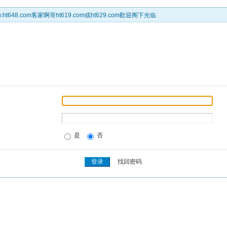
t648.com客家啊哥ht619.com或ht629.com歡迎阁下光临
是
否
找回密码