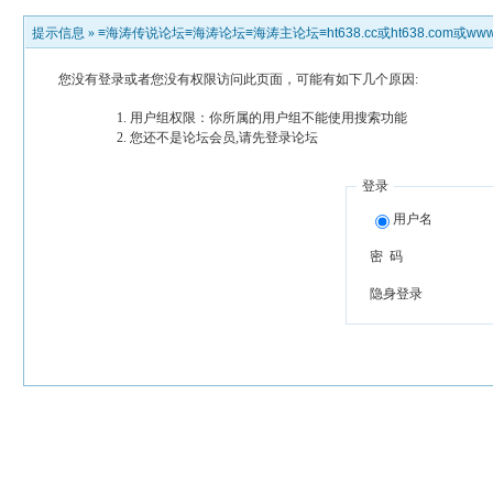
提示信息 »
≡海涛传说论坛≡海涛论坛≡海涛主论坛≡ht638.cc或ht638.com或www.h
您没有登录或者您没有权限访问此页面，可能有如下几个原因:
用户组权限：你所属的用户组不能使用搜索功能
您还不是论坛会员,请先登录论坛
登录
用户名
密 码
隐身登录