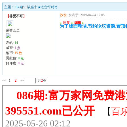
主题 :
087期:一以当十★吃货平特肖
沙发
发表于: 2019-04-24 17:05
【
非爱不可
】
u
回复
u
编辑
u
为了版面整洁,节约论坛资源,置顶帖,请
荣誉会员
发帖:
14
威望:
1 点
铜币:
15 枚
贡献值:
0 点
好评度:
0 点
<<
1
2
>>
[共
2
页]