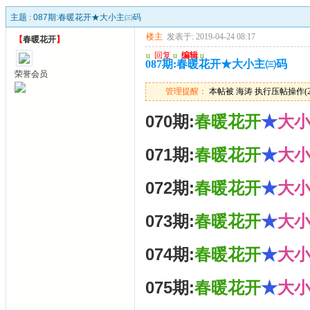
主题 :
087期:春暖花开★大小主㈢码
楼主
发表于: 2019-04-24 08:17
【
春暖花开
】
u
回复
u
编辑
u
087期:春暖花开★大小主㈢码
荣誉会员
管理提醒：
本帖被 海涛 执行压帖操作(2026
070期:
春暖花开
★
大
071期:
春暖花开
★
大
072期:
春暖花开
★
大
073期:
春暖花开
★
大
074期:
春暖花开
★
大
075期:
春暖花开
★
大