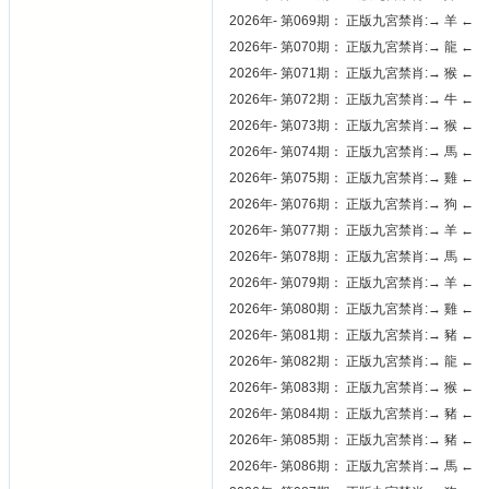
2026年- 第069期： 正版九宮禁肖:→ 羊 ←
2026年- 第070期： 正版九宮禁肖:→ 龍 ←
2026年- 第071期： 正版九宮禁肖:→ 猴 ←
2026年- 第072期： 正版九宮禁肖:→ 牛 ←
2026年- 第073期： 正版九宮禁肖:→ 猴 ←
2026年- 第074期： 正版九宮禁肖:→ 馬 ←
2026年- 第075期： 正版九宮禁肖:→ 雞 ←
2026年- 第076期： 正版九宮禁肖:→ 狗 ←
2026年- 第077期： 正版九宮禁肖:→ 羊 ←
2026年- 第078期： 正版九宮禁肖:→ 馬 ←
2026年- 第079期： 正版九宮禁肖:→ 羊 ←
2026年- 第080期： 正版九宮禁肖:→ 雞 ←
2026年- 第081期： 正版九宮禁肖:→ 豬 ←
2026年- 第082期： 正版九宮禁肖:→ 龍 ←
2026年- 第083期： 正版九宮禁肖:→ 猴 ←
2026年- 第084期： 正版九宮禁肖:→ 豬 ←
2026年- 第085期： 正版九宮禁肖:→ 豬 ←
2026年- 第086期： 正版九宮禁肖:→ 馬 ←