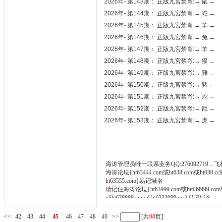
2026年- 第143期： 正版九宮禁肖:→ 鼠 ←
2026年- 第144期： 正版九宮禁肖:→ 蛇 ←
2026年- 第145期： 正版九宮禁肖:→ 羊 ←
2026年- 第146期： 正版九宮禁肖:→ 兔 ←
2026年- 第147期： 正版九宮禁肖:→ 羊 ←
2026年- 第148期： 正版九宮禁肖:→ 猴 ←
2026年- 第149期： 正版九宮禁肖:→ 雞 ←
2026年- 第150期： 正版九宮禁肖:→ 豬 ←
2026年- 第151期： 正版九宮禁肖:→ 蛇 ←
2026年- 第152期： 正版九宮禁肖:→ 龍 ←
2026年- 第153期： 正版九宮禁肖:→ 虎 ←
海涛管理员唯一联系业务QQ:276092719，飞
海涛论坛{ht63444.com或ht638.com或ht638
ht63555.com}易记域名
请记住海涛论坛{ht63999.com或ht639999.com或
或ht638888.com或ht6333999.net}易记域名
如有域名打不开请尝试在域名前面加www.
<<
42
43
44
45
46
47
48
49
>>
[共
98
页]