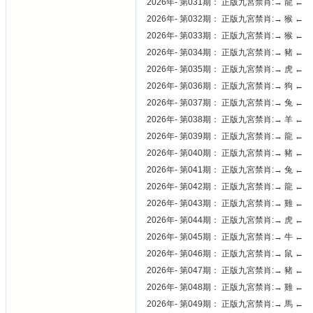
2026年- 第031期： 正版九宮禁肖:→ 龍 ←
2026年- 第032期： 正版九宮禁肖:→ 猴 ←
2026年- 第033期： 正版九宮禁肖:→ 猴 ←
2026年- 第034期： 正版九宮禁肖:→ 豬 ←
2026年- 第035期： 正版九宮禁肖:→ 虎 ←
2026年- 第036期： 正版九宮禁肖:→ 狗 ←
2026年- 第037期： 正版九宮禁肖:→ 兔 ←
2026年- 第038期： 正版九宮禁肖:→ 羊 ←
2026年- 第039期： 正版九宮禁肖:→ 龍 ←
2026年- 第040期： 正版九宮禁肖:→ 豬 ←
2026年- 第041期： 正版九宮禁肖:→ 兔 ←
2026年- 第042期： 正版九宮禁肖:→ 龍 ←
2026年- 第043期： 正版九宮禁肖:→ 雞 ←
2026年- 第044期： 正版九宮禁肖:→ 虎 ←
2026年- 第045期： 正版九宮禁肖:→ 牛 ←
2026年- 第046期： 正版九宮禁肖:→ 鼠 ←
2026年- 第047期： 正版九宮禁肖:→ 豬 ←
2026年- 第048期： 正版九宮禁肖:→ 雞 ←
2026年- 第049期： 正版九宮禁肖:→ 馬 ←