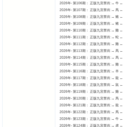
2026年- 第106期： 正版九宮禁肖:→ 牛 ←
2026年- 第107期： 正版九宮禁肖:→ 馬 ←
2026年- 第108期： 正版九宮禁肖:→ 豬 ←
2026年- 第109期： 正版九宮禁肖:→ 豬 ←
2026年- 第110期： 正版九宮禁肖:→ 雞 ←
2026年- 第111期： 正版九宮禁肖:→ 蛇 ←
2026年- 第112期： 正版九宮禁肖:→ 雞 ←
2026年- 第113期： 正版九宮禁肖:→ 馬 ←
2026年- 第114期： 正版九宮禁肖:→ 馬 ←
2026年- 第115期： 正版九宮禁肖:→ 雞 ←
2026年- 第116期： 正版九宮禁肖:→ 羊 ←
2026年- 第117期： 正版九宮禁肖:→ 龍 ←
2026年- 第118期： 正版九宮禁肖:→ 鼠 ←
2026年- 第119期： 正版九宮禁肖:→ 雞 ←
2026年- 第120期： 正版九宮禁肖:→ 馬 ←
2026年- 第121期： 正版九宮禁肖:→ 龍 ←
2026年- 第122期： 正版九宮禁肖:→ 馬 ←
2026年- 第123期： 正版九宮禁肖:→ 牛 ←
2026年- 第124期： 正版九宮禁肖:→ 虎 ←