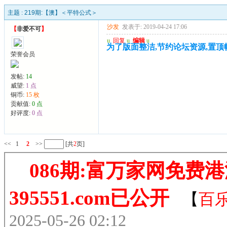
主题 :
219期:【澳】＜平特公式＞
沙发
发表于: 2019-04-24 17:06
【
非爱不可
】
u
回复
u
编辑
u
为了版面整洁,节约论坛资源,置顶帖,请
荣誉会员
发帖:
14
威望:
1 点
铜币:
15 枚
贡献值:
0 点
好评度:
0 点
<<
1
2
>>
[共
2
页]