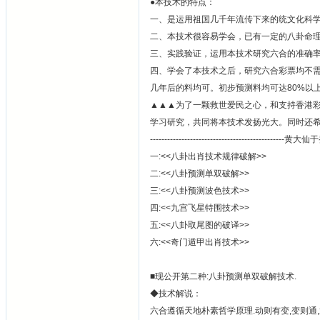
●本技术的特点：
一、是运用祖国几千年流传下来的统文化科学
二、本技术很容易学会，已有一定的八卦命
三、实践验证，运用本技术研究六合的准确率
四、学会了本技术之后，研究六合彩票均不
几年后的料均可。初步预测料均可达80%以
▲▲▲为了一颗救世爱民之心，和支持香港
学习研究，共同将本技术发扬光大。同时还
------------------------------------------
一:<<八卦出肖技术规律破解>>
二:<<八卦预测单双破解>>
三:<<八卦预测波色技术>>
四:<<九宫飞星特围技术>>
五:<<八卦取尾图的破译>>
六:<<奇门遁甲出肖技术>>
■现公开第二种:八卦预测单双破解技术.
◆技术解说：
六合遵循天地朴素哲学原理.动则有变,变则通,