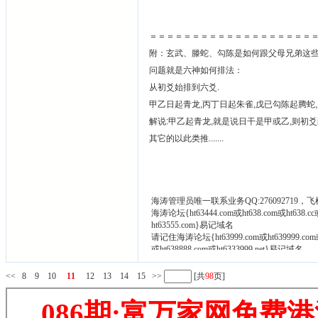
＝＝＝＝＝＝＝＝＝＝＝＝＝＝＝＝＝＝＝
附：玄武、滕蛇、勾陈是如何跟父母兄弟这
问题就是六神如何排法：
从初爻始排到六爻.
甲乙日起青龙,丙丁日起朱雀,戊已勾陈起腾蛇,
解说:甲乙起青龙,就是说日干是甲或乙,则初爻
其它的以此类推.......
海涛管理员唯一联系业务QQ:276092719，飞
海涛论坛{ht63444.com或ht638.com或ht638
ht63555.com}易记域名
请记住海涛论坛{ht63999.com或ht639999.com或
或ht638888.com或ht6333999.net}易记域名
如有域名打不开请尝试在域名前面加www.
<<
8
9
10
11
12
13
14
15
>>
[共
98
页]