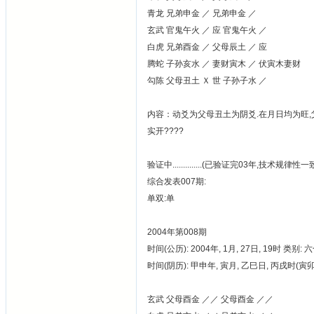
青龙 兄弟申金 ／ 兄弟申金 ／
玄武 官鬼午火 ／ 应 官鬼午火 ／
白虎 兄弟酉金 ／ 父母辰土 ／ 应
腾蛇 子孙亥水 ／ 妻财寅木 ／ 伏寅木妻财
勾陈 父母丑土 Ｘ 世 子孙子水 ／
内容：动爻为父母丑土为阴爻.在月日均为旺,
实开????
验证中..............(已验证完03年,技术规律性
综合发表007期:
单双:单
2004年第008期
时间(公历): 2004年, 1月, 27日, 19时 类别: 
时间(阴历): 甲申年, 寅月, 乙巳日, 丙戌时(
玄武 父母酉金 ／／ 父母酉金 ／／