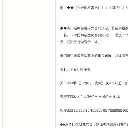
附：◆◆【六合彩机密文件】：《周易》之
◆◆奇门遁甲是香港六合彩预定开奖运用最
一起。《中国神秘文化百科知识》一书说：“
历、阴阳五行学说于一体。”
奇门遁甲来源于军事上的排兵布阵，具体而
表1 天干五行数序表
天干甲乙丙丁戊己庚 辛 壬 癸
五行木 木 火火土 土 金金 水 水
数序 1 2 3 45 6 78 9
◆◆用奇门来研究六合，到底哪期要用到哪个