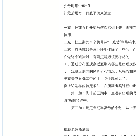
少号时用中6出5
》最后用奇、偶数平衡来筛选！
一减：把前五期开奖号依次抄列下来，查找在
待用。
二减：把上期的８个奖号从“一减”所剩号码
三减：前两减只是象征性地排除了一些号，
在做这个减法时，有两点是必须要考虑的：
１、通过分布图观察近五期内哪些是出现次
２、观察五期内的区间分布情况，从福彩和
统减去或只选其中的１—２个就可以了。
像上述这样的特定条件，在历期出奖过程中
第一加：统计前五期中一直没有出现的号码
减”所剩号码中。
第二加：确定当期重复号的个数，从上期８
梅花易数预测法