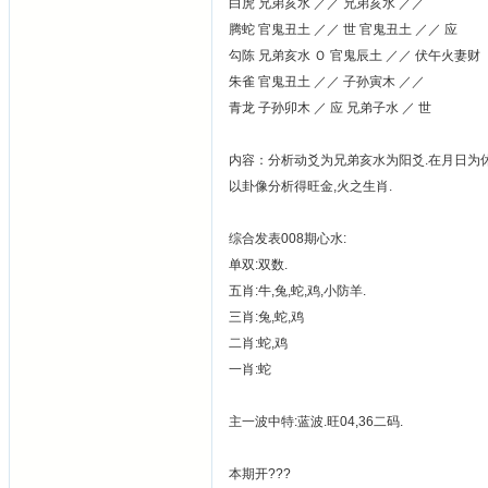
白虎 兄弟亥水 ／／ 兄弟亥水 ／／
腾蛇 官鬼丑土 ／／ 世 官鬼丑土 ／／ 应
勾陈 兄弟亥水 Ｏ 官鬼辰土 ／／ 伏午火妻财
朱雀 官鬼丑土 ／／ 子孙寅木 ／／
青龙 子孙卯木 ／ 应 兄弟子水 ／ 世
内容：分析动爻为兄弟亥水为阳爻.在月日为休
以卦像分析得旺金,火之生肖.
综合发表008期心水:
单双:双数.
五肖:牛,兔,蛇,鸡,小防羊.
三肖:兔,蛇,鸡
二肖:蛇,鸡
一肖:蛇
主一波中特:蓝波.旺04,36二码.
本期开???