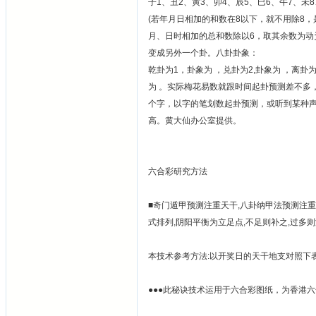
子1、丑2、寅3、卯4、辰5、巳6、午7、
(若年月日相加的和数在8以下，就不用除8
月、日时相加的总和数除以6，取其余数为
变成另外一个卦。八卦卦象：
乾卦为1，卦象为 ，兑卦为2,卦象为 ，离卦为3
为 。实际梅花易数就跟时间起卦预测差不多
个字，以字的笔划数起卦预测，或听到某种
高。黄大仙办公室提供。
六合彩研究方法
■奇门遁甲预测注重天干,八卦纳甲法预测注重
式排列,阴阳平衡为立足点,不足则补之,过多则
本技术参考方法:以开奖日的天干地支对照下表
●●●此秘诀技术运用于六合彩图纸，为香港