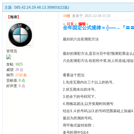
主题 :
085.42.24.29.48.13.30特03(22鼠)
10楼
发表于: 2021-12-16 11:33
【
海涛
】
u
回复
u
编辑
u
全年固定公式规律∝╬══→『〓
最好的六合彩测彩方法
管理员
最好的测彩方法,是百分百中彩!预测彩票这么
六合彩测彩方法.给彩民中奖,给人民造福,缩
发帖:
1025
威望:
29 点
铜币:
1150 枚
看看这个想法:
贡献值:
0 点
1.先排五期内出三个以上的热号。
好评度:
0 点
2.排五期未出的冷号。
3.把余下的号码写下。
4.用梅花易法,以开奖期时间测号:
结合3.,4.的号码,以3.的号码范围基础上加减4
最后为所测的号码。
用平衡式旋转矩阵：
多号时用中5出4