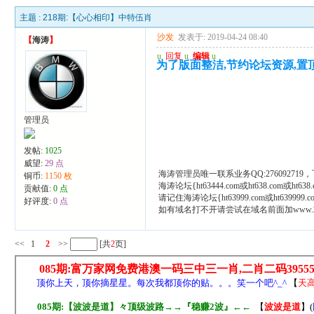
主题 :
218期:【心心相印】中特伍肖
沙发
发表于: 2019-04-24 08:40
【
海涛
】
u
回复
u
编辑
u
为了版面整洁,节约论坛资源,置顶帖,
管理员
发帖:
1025
威望:
29 点
海涛管理员唯一联系业务QQ:276092719
铜币:
1150 枚
海涛论坛{ht63444.com或ht638.com或ht6
贡献值:
0 点
请记住海涛论坛{ht63999.com或ht639999.co
好评度:
0 点
如有域名打不开请尝试在域名前面加www
<<
1
2
>>
[共
2
页]