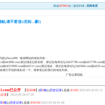
阅读
2879924
次 |
返回列表
|
关闭本页
请不要顶!(否则---删!)
，飞机@htcsy888 海涛网站的域名列表：
38.cc或ht63888.com}易记域名以防失联，请记住海涛论坛{ht637788.com或ht637799.com或h
m或ht6333999.com或ht63111.com}易记域名，请记住海涛论坛{ht63666.com或ht629.com或h
.或者打开别的域名试一下。请拿笔记好我们的域名列表。
广告位置招租