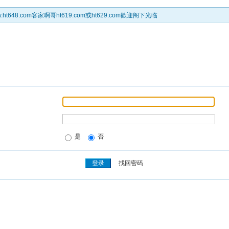
t648.com客家啊哥ht619.com或ht629.com歡迎阁下光临
是
否
找回密码