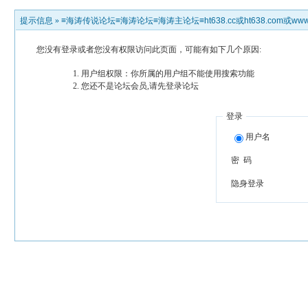
提示信息 »
≡海涛传说论坛≡海涛论坛≡海涛主论坛≡ht638.cc或ht638.com或www.h
您没有登录或者您没有权限访问此页面，可能有如下几个原因:
用户组权限：你所属的用户组不能使用搜索功能
您还不是论坛会员,请先登录论坛
登录
用户名
密 码
隐身登录