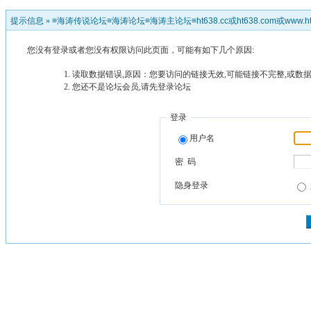
提示信息 »
≡海涛传说论坛≡海涛论坛≡海涛主论坛≡ht638.cc或ht638.com或www.ht
您没有登录或者您没有权限访问此页面，可能有如下几个原因:
读取数据错误,原因：您要访问的链接无效,可能链接不完整,或数据
您还不是论坛会员,请先登录论坛
登录
用户名
密 码
隐身登录