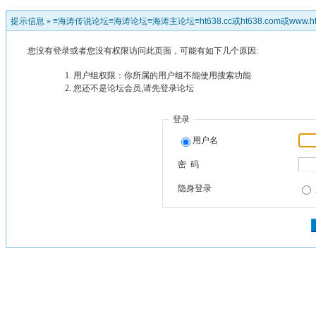
提示信息 »
≡海涛传说论坛≡海涛论坛≡海涛主论坛≡ht638.cc或ht638.com或www.ht
您没有登录或者您没有权限访问此页面，可能有如下几个原因:
用户组权限：你所属的用户组不能使用搜索功能
您还不是论坛会员,请先登录论坛
登录
用户名
密 码
隐身登录