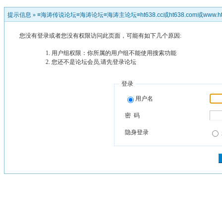
提示信息 »
≡海涛传说论坛≡海涛论坛≡海涛主论坛≡ht638.cc或ht638.com或www.ht
您没有登录或者您没有权限访问此页面，可能有如下几个原因:
用户组权限：你所属的用户组不能使用搜索功能
您还不是论坛会员,请先登录论坛
登录
用户名
密 码
隐身登录