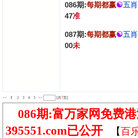
086期:
每期都赢
☯
五肖
47
准
087期:
每期都赢
☯
五肖
00
未
<<
1
2
3
4
5
>>
[共
7
页]