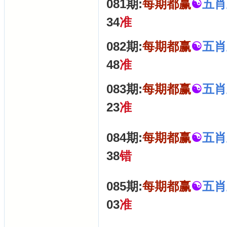
081期:
每期都赢
☯
五肖
34
准
082期:
每期都赢
☯
五肖
48
准
083期:
每期都赢
☯
五肖
23
准
084期:
每期都赢
☯
五肖
38
错
085期:
每期都赢
☯
五肖
03
准