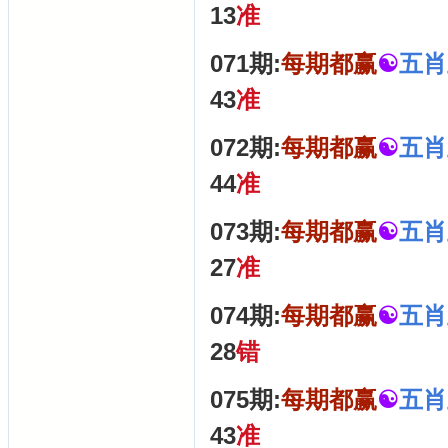
13
准
071期:
每期都赢
☯
五肖
43
准
072期:
每期都赢
☯
五肖
44
准
073期:
每期都赢
☯
五肖
27
准
074期:
每期都赢
☯
五肖
28
错
075期:
每期都赢
☯
五肖
43
准