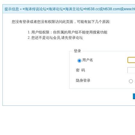
提示信息 »
≡海涛传说论坛≡海涛论坛≡海涛主论坛≡ht638.cc或ht638.com或www.ht
您没有登录或者您没有权限访问此页面，可能有如下几个原因:
用户组权限：你所属的用户组不能使用搜索功能
您还不是论坛会员,请先登录论坛
登录
用户名
密 码
隐身登录