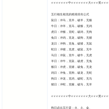
≌≌≌≌≌≌≌中≌≌≌≌≌≌≌大≌≌≌奖≌≌≌
五行相生相克的精准排肖公式
鼠日：冲马，克羊，破羊，无猴
牛日：冲羊，克马，破猴，无鸡
虎日：冲猴，克蛇，破鸡，无狗
兔日：冲鸡，克龙，破狗，无猪
龙日：冲狗，克兔，破猪，无鼠
蛇日：冲猪，克虎，破鼠，无牛
马日：冲鼠，克牛，破牛，无虎
羊日：冲牛，克鼠，破虎，无兔
猴日：冲虎，克猪，破兔，无龙
鸡日：冲兔，克狗，破龙，无蛇
狗日：冲龙，克鸡，破蛇，无马
猪日：冲蛇，克猴，破马，无羊
≌≌≌≌≌≌≌中≌≌≌≌≌≌≌大≌≌≌奖≌≌≌
狗日必出五行是：火、土、金、