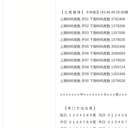
【 七 尾 规 律 】 今年错五 (43.46.49.50.60期
上期特码尾数.开01 下期特码尾数.3792468
上期特码尾数.开02 下期特码尾数.1379268
上期特码尾数.开03 下期特码尾数.1357068
上期特码尾数.开04 下期特码尾数.1579026
上期特码尾数.开05 下期特码尾数.3502468
上期特码尾数.开06 下期特码尾数.3590684
上期特码尾数.开07 下期特码尾数.1379028
上期特码尾数.开08 下期特码尾数.1359724
上期特码尾数.开09 下期特码尾数.1302468
上期特码尾数.开00 下期特码尾数.1579028
≌≌≌≌≌≌≌中≌≌≌≌≌≌≌大≌≌≌奖≌≌≌
【 奇 门 方 法 出 尾 】
鼠日: １２３４５８９尾 马日: ０１２４５
牛日: ０１３４７８９尾 羊日: ０１３４６