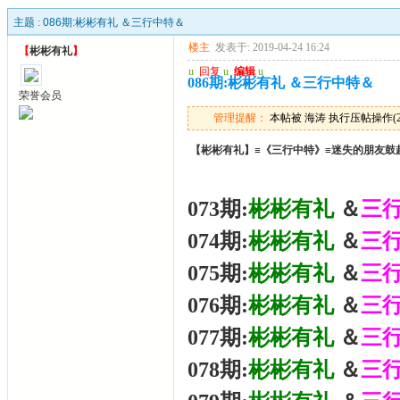
主题 :
086期:彬彬有礼 ＆三行中特＆
楼主
发表于: 2019-04-24 16:24
【
彬彬有礼
】
u
回复
u
编辑
u
086期:彬彬有礼 ＆三行中特＆
荣誉会员
管理提醒：
本帖被 海涛 执行压帖操作(2024
【彬彬有礼】≡《三行中特》≡迷失的朋友鼓
073期:
彬彬有礼
＆
三
074期:
彬彬有礼
＆
三
075期:
彬彬有礼
＆
三
076期:
彬彬有礼
＆
三
077期:
彬彬有礼
＆
三
078期:
彬彬有礼
＆
三