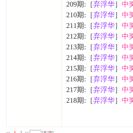
209期:［
弃浮华
］
中
210期:［
弃浮华
］
中
211期:［
弃浮华
］
中
212期:［
弃浮华
］
中
213期:［
弃浮华
］
中
214期:［
弃浮华
］
中
215期:［
弃浮华
］
中
216期:［
弃浮华
］
中
217期:［
弃浮华
］
中
218期:［
弃浮华
］
中
<<
1
2
>>
[共
2
页]