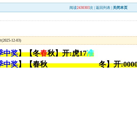
阅读
2430303
次 |
返回列表
|
关闭本页
25-12-03)
季中奖
】【冬
春
秋】开:虎17
准
季中奖
】【春秋 冬】开:000