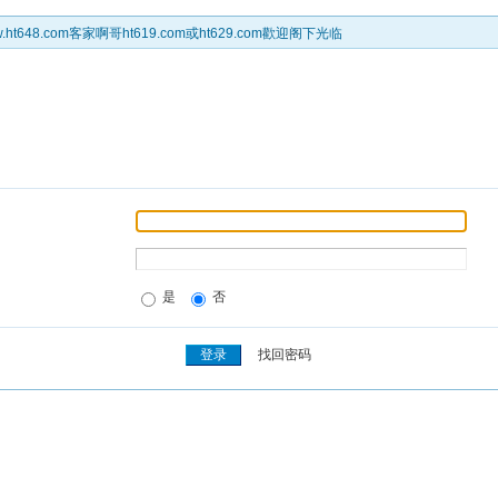
t648.com客家啊哥ht619.com或ht629.com歡迎阁下光临
是
否
找回密码