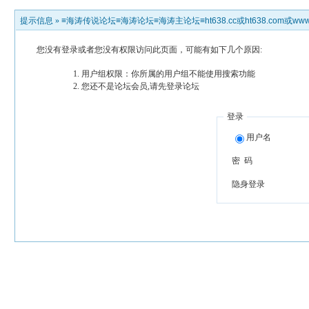
提示信息 »
≡海涛传说论坛≡海涛论坛≡海涛主论坛≡ht638.cc或ht638.com或www.h
您没有登录或者您没有权限访问此页面，可能有如下几个原因:
用户组权限：你所属的用户组不能使用搜索功能
您还不是论坛会员,请先登录论坛
登录
用户名
密 码
隐身登录