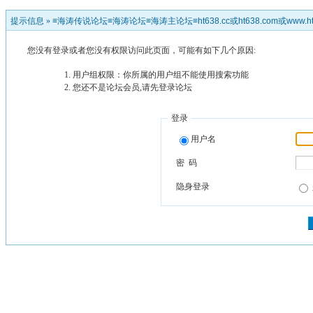
提示信息 »
≡海涛传说论坛≡海涛论坛≡海涛主论坛≡ht638.cc或ht638.com或www.ht
您没有登录或者您没有权限访问此页面，可能有如下几个原因:
用户组权限：你所属的用户组不能使用搜索功能
您还不是论坛会员,请先登录论坛
登录
用户名
密 码
隐身登录