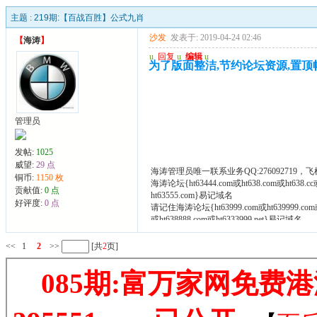
主题 :
219期:【百战百胜】公式九肖
沙发
发表于: 2019-04-24 02:46
【
海涛
】
u
回复
u
编辑
u
为了版面整洁,节约论坛资源,置顶帖,请
管理员
发帖:
1025
威望:
29 点
海涛管理员唯一联系业务QQ:276092719，飞
铜币:
1150 枚
海涛论坛{ht63444.com或ht638.com或ht638
贡献值:
0 点
ht63555.com}易记域名
好评度:
0 点
请记住海涛论坛{ht63999.com或ht639999.com或
或ht638888.com或ht6333999.net}易记域名
如有域名打不开请尝试在域名前面加www.
<<
1
2
>>
[共
2
页]