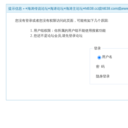
提示信息 »
≡海涛传说论坛≡海涛论坛≡海涛主论坛≡ht638.cc或ht638.com或www.h
您没有登录或者您没有权限访问此页面，可能有如下几个原因:
用户组权限：你所属的用户组不能使用搜索功能
您还不是论坛会员,请先登录论坛
登录
用户名
密 码
隐身登录