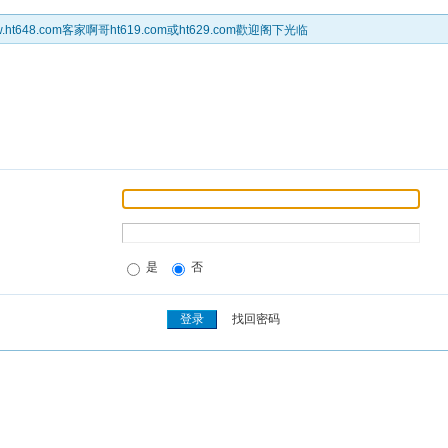
t648.com客家啊哥ht619.com或ht629.com歡迎阁下光临
是
否
找回密码