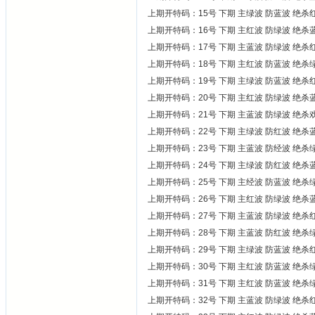
上期开特码：15号 下期 主绿波 防蓝波 绝杀
上期开特码：16号 下期 主红波 防绿波 绝杀
上期开特码：17号 下期 主蓝波 防绿波 绝杀
上期开特码：18号 下期 主红波 防蓝波 绝杀
上期开特码：19号 下期 主绿波 防蓝波 绝杀
上期开特码：20号 下期 主红波 防绿波 绝杀
上期开特码：21号 下期 主蓝波 防绿波 绝杀
上期开特码：22号 下期 主绿波 防红波 绝杀
上期开特码：23号 下期 主蓝波 防经波 绝杀
上期开特码：24号 下期 主绿波 防红波 绝杀
上期开特码：25号 下期 主经波 防蓝波 绝杀
上期开特码：26号 下期 主红波 防绿波 绝杀
上期开特码：27号 下期 主蓝波 防绿波 绝杀
上期开特码：28号 下期 主蓝波 防红波 绝杀
上期开特码：29号 下期 主绿波 防蓝波 绝杀
上期开特码：30号 下期 主红波 防蓝波 绝杀
上期开特码：31号 下期 主红波 防蓝波 绝杀
上期开特码：32号 下期 主蓝波 防绿波 绝杀