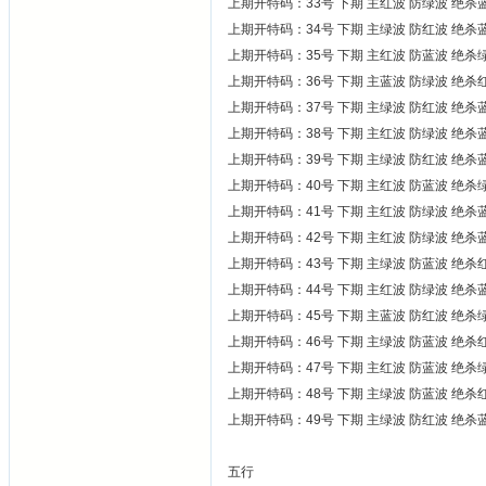
上期开特码：33号 下期 主红波 防绿波 绝杀
上期开特码：34号 下期 主绿波 防红波 绝杀
上期开特码：35号 下期 主红波 防蓝波 绝杀
上期开特码：36号 下期 主蓝波 防绿波 绝杀
上期开特码：37号 下期 主绿波 防红波 绝杀
上期开特码：38号 下期 主红波 防绿波 绝杀
上期开特码：39号 下期 主绿波 防红波 绝杀
上期开特码：40号 下期 主红波 防蓝波 绝杀
上期开特码：41号 下期 主红波 防绿波 绝杀
上期开特码：42号 下期 主红波 防绿波 绝杀
上期开特码：43号 下期 主绿波 防蓝波 绝杀
上期开特码：44号 下期 主红波 防绿波 绝杀
上期开特码：45号 下期 主蓝波 防红波 绝杀
上期开特码：46号 下期 主绿波 防蓝波 绝杀
上期开特码：47号 下期 主红波 防蓝波 绝杀
上期开特码：48号 下期 主绿波 防蓝波 绝杀
上期开特码：49号 下期 主绿波 防红波 绝杀
五行