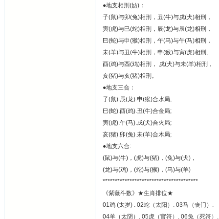
●地支相刑(妨)：
子(鼠)与卯(兔)相刑，丑(牛)与戌(犬)相刑，
寅(虎)与巳(蛇)相刑，辰(龙)与辰(龙)相刑，
巳(蛇)与申(猴)相刑，午(马)与午(马)相刑，
未(羊)与丑(牛)相刑，申(猴)与寅(虎)相刑,
酉(鸡)与酉(鸡)相刑， 戌(犬)与未(羊)相刑，
亥(猪)与亥(猪)相刑。
●地支三合：
子(鼠).辰(龙).申(猴)合水局;
巳(蛇).酉(鸡).丑(牛)合金局;
寅(虎).午(马).戌(犬)合火局;
亥(猪).卯(兔).未(羊)合木局;
●地支六合:
(鼠)与(牛)，(虎)与(猪)，(兔)与(犬)，
(龙)与(鸡)，(蛇)与(猴)，(马)与(羊)
***************************************
《紫薇斗数》★生肖排位★
01鸡 (太岁) . 02蛇（太阳）. 03马（丧门）.
04羊（太阴）. 05虎（官符）. 06兔（死符）.