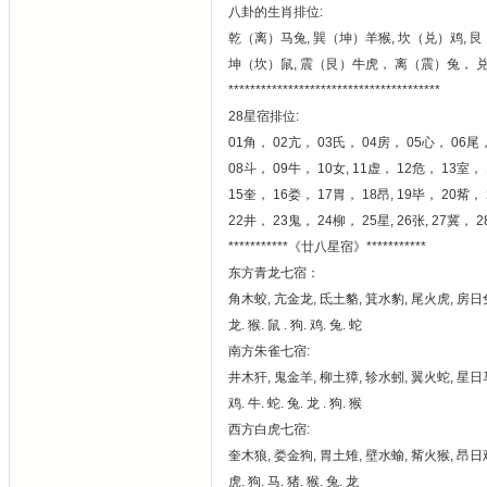
八卦的生肖排位:
乾（离）马兔, 巽（坤）羊猴, 坎（兑）鸡, 艮
坤（坎）鼠, 震（艮）牛虎， 离（震）兔， 
***************************************
28星宿排位:
01角， 02亢， 03氏， 04房， 05心， 06尾
08斗， 09牛， 10女, 11虚， 12危， 13室，
15奎， 16娄， 17胃， 18昂, 19毕， 20觜，
22井， 23鬼， 24柳， 25星, 26张, 27
***********《廿八星宿》***********
东方青龙七宿：
角木蛟, 亢金龙, 氐土貉, 箕水豹, 尾火虎, 房日
龙. 猴. 鼠 . 狗. 鸡. 兔. 蛇
南方朱雀七宿:
井木犴, 鬼金羊, 柳土獐, 轸水蚓, 翼火蛇, 星日
鸡. 牛. 蛇. 兔. 龙 . 狗. 猴
西方白虎七宿:
奎木狼, 娄金狗, 胃土雉, 壁水蝓, 觜火猴, 昂日
虎. 狗. 马. 猪. 猴. 兔. 龙