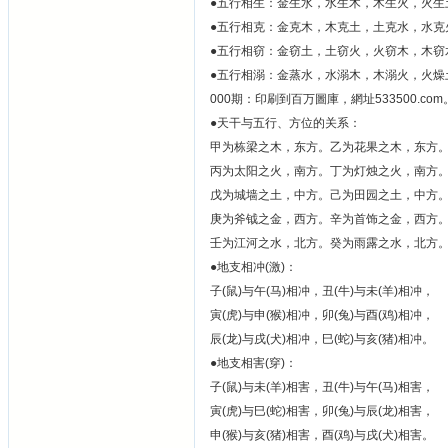
●五行相生：金生水，水生木，木生火，火生
●五行相克：金克木，木克土，土克水，水克
●五行相窃：金窃土，土窃火，火窃木，木窃
●五行相溺：金蒸水，水溺木，木溺火，火燥
000期：印刷到百万圖庫，網址533500.com
●天干与五行、方位的关系：
甲为栋梁之木，东方。乙为花果之木，东方
丙为太阳之火，南方。丁为灯烛之火，南方
戊为城墙之土，中方。己为田园之土，中方
庚为斧钺之金，西方。辛为首饰之金，西方
壬为江河之水，北方。癸为雨露之水，北方
●地支相冲(激)：
子(鼠)与午(马)相冲，丑(牛)与未(羊)相冲，
寅(虎)与申(猴)相冲，卯(兔)与酉(鸡)相冲，
辰(龙)与戌(犬)相冲，巳(蛇)与亥(猪)相冲。
●地支相害(穿)：
子(鼠)与未(羊)相害，丑(牛)与午(马)相害，
寅(虎)与巳(蛇)相害，卯(兔)与辰(龙)相害，
申(猴)与亥(猪)相害，酉(鸡)与戌(犬)相害。