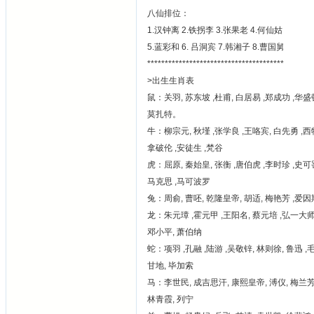
八仙排位：
1.汉钟离 2.铁拐李 3.张果老 4.何仙姑
5.蓝彩和 6. 吕洞宾 7.韩湘子 8.曹国舅
***************************************
>出生生肖表
鼠：关羽, 苏东坡 ,杜甫, 白居易 ,郑成功 ,华盛
莫扎特。
牛：柳宗元, 秋墐 ,张学良 ,王咯宾, 白先勇 ,
拿破伦 ,安徒生 ,梵谷
虎：屈原, 秦始皇, 张衡 ,唐伯虎 ,李时珍 ,史可罚
马克思 ,马可波罗
兔：周俞, 曹呸, 乾隆皇帝, 胡适, 梅艳芳 ,爱
龙：朱元璋 ,霍元甲 ,王阳名, 蔡元培 ,弘一大师 
邓小平, 萧伯纳
蛇：项羽 ,孔融 ,陆游 ,吴敬锌, 林则徐, 鲁迅 ,毛
甘地, 毕加索
马：李世民, 成吉思汗, 康熙皇帝, 溥仪, 梅兰芳 
林青霞, 列宁