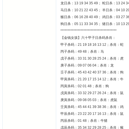
龙日杀：13 19 34 35 49； 蛇日杀：13 24 34
马日杀：10 21 22 43 45； 羊日杀：04 10 20
猴日杀：06 16 28 40 49； 鸡日杀：03 27 36
狗日杀：05 11 33 34 35； 猪日杀：10 13 29 
***************************************
【金钱女孩】六十甲子日杀码杀肖：
甲子杀码：21 19 18 16 13 12；杀肖：蛇
丙子杀码：49 48；杀肖：马
戊子杀码：33 31 30 28 25 24；杀肖：虎
庚子杀码：09 07 06 04；杀肖：龙
壬子杀码：45 43 42 40 37 36；杀肖：狗
甲寅杀码：21 20 17 15 14 12；杀肖：牛
丙寅杀码：02 01 48；杀肖：狗
戊寅杀码：33 32 29 27 26 24；杀肖：鼠
庚寅杀码：09 08 05 03；杀肖：虎鼠
壬寅杀码：45 44 41 39 38 36；杀肖：鸡
甲辰杀码：23 22 20 17 16 13；杀肖：鼠
丙辰杀码：01 48；杀肖：牛猪
戊辰杀码：35 34 32 29 28 25；杀肖：猴