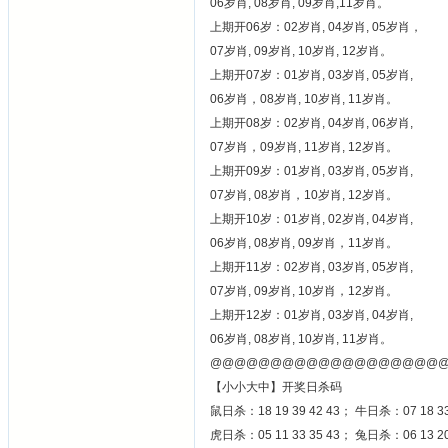
06岁肖, 08岁肖, 09岁肖,11岁肖。
上期开06岁：02岁肖, 04岁肖, 05岁肖，
07岁肖, 09岁肖, 10岁肖, 12岁肖。
上期开07岁：01岁肖, 03岁肖, 05岁肖,
06岁肖，08岁肖, 10岁肖, 11岁肖。
上期开08岁：02岁肖, 04岁肖, 06岁肖,
07岁肖，09岁肖, 11岁肖, 12岁肖。
上期开09岁：01岁肖, 03岁肖, 05岁肖,
07岁肖, 08岁肖，10岁肖, 12岁肖。
上期开10岁：01岁肖, 02岁肖, 04岁肖,
06岁肖, 08岁肖, 09岁肖，11岁肖。
上期开11岁：02岁肖, 03岁肖, 05岁肖,
07岁肖, 09岁肖, 10岁肖，12岁肖。
上期开12岁：01岁肖, 03岁肖, 04岁肖,
06岁肖, 08岁肖, 10岁肖, 11岁肖。
@@@@@@@@@@@@@@@@@@@
【小小大中】开奖日杀码
鼠日杀：18 19 39 42 43； 牛日杀：07 18 33
虎日杀：05 11 33 35 43； 兔日杀：06 13 20