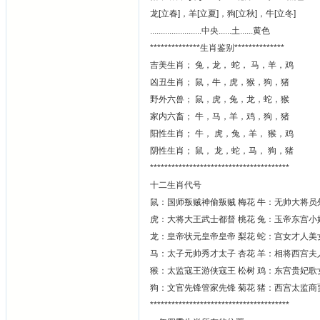
龙[立春]，羊[立夏]，狗[立秋]，牛[立冬]
........................中央......土......黄色
**************生肖鉴别**************
吉美生肖； 兔，龙， 蛇， 马，羊，鸡
凶丑生肖； 鼠，牛，虎，猴，狗，猪
野外六兽； 鼠，虎，兔，龙，蛇，猴
家内六畜； 牛，马，羊，鸡，狗，猪
阳性生肖； 牛， 虎，兔，羊， 猴，鸡
阴性生肖； 鼠， 龙，蛇，马， 狗，猪
***************************************
十二生肖代号
鼠：国师叛贼神偷叛贼 梅花 牛：无帅大将员
虎：大将大王武士都督 桃花 兔：玉帝东宫小
龙：皇帝状元皇帝皇帝 梨花 蛇：宫女才人美
马：太子元帅秀才太子 杏花 羊：相将西宫夫
猴：太监寇王游侠寇王 松树 鸡：东宫贵妃歌
狗：文官先锋管家先锋 菊花 猪：西宫太监商
***************************************