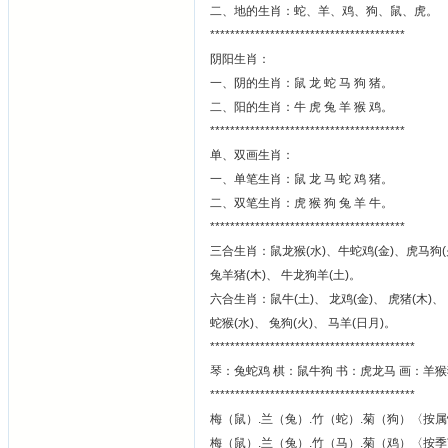
二、地的生肖：蛇、羊、鸡、狗、鼠、虎。
***************************************
阴阳生肖：
一、阴的生肖：鼠 龙 蛇 马 狗 猪。
二、阳的生肖：牛 虎 兔 羊 猴 鸡。
***************************************
单、双画生肖：
一、单笔生肖：鼠 龙 马 蛇 鸡 猪。
二、双笔生肖：虎 猴 狗 兔 羊 牛。
***************************************
三合生肖：鼠龙猴(水)、牛蛇鸡(金)、虎马狗(
兔羊猪(木)、 牛龙狗羊(土)。
六合生肖：鼠牛(土)、 龙鸡(金)、 虎猪(木)、
蛇猴(水)、 兔狗(火)、 马羊(日月)。
*****************************************
琴：兔蛇鸡 棋：鼠牛狗 书：虎龙马 画：羊
*****************************************
梅（鼠）.兰（兔）.竹（蛇）.菊（狗）〈按
梅（鼠）.兰（兔）.竹（马）.菊（鸡）〈按