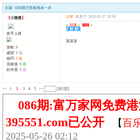
主题 :
030期万里精准杀一肖
沙发
发表于: 2026-01-27 20:59
【
小微微
】
u
回复
u
编辑
u
顶顶顶
新手上路
顶顶顶
发帖:
6
威望:
0 点
铜币:
6 枚
贡献值:
0 点
好评度:
0 点
<<
1
2
3
4
5
>>
[共
5
页]