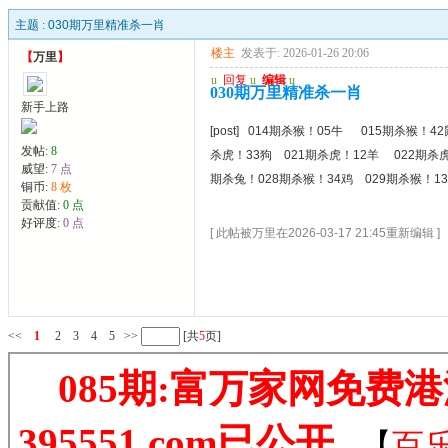
主题 :
030期万里精准杀一肖
楼主
发表于: 2026-01-26 20:06
【
万里
】
u
回复
u
编辑
u
030期万里精准杀一肖
新手上路
[post] 014期杀猴！05牛 015期杀猴！
发帖:
8
杀虎！33狗 021期杀虎！12羊 022期杀虎
威望:
7 点
期杀兔！028期杀猴！34鸡 029期杀猴！1
铜币:
8 枚
贡献值:
0 点
好评度:
0 点
[ 此帖被万里在2026-03-17 21:45重新编辑 ]
<<
1
2
3
4
5
>>
[共
5
页]