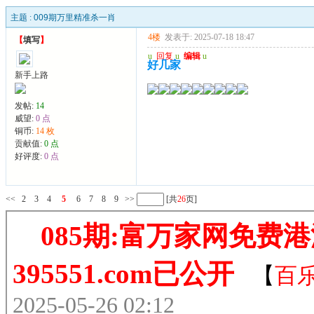
主题 :
009期万里精准杀一肖
4楼
发表于: 2025-07-18 18:47
【
填写
】
u
回复
u
编辑
u
好几家
新手上路
发帖:
14
威望:
0 点
铜币:
14 枚
贡献值:
0 点
好评度:
0 点
<<
2
3
4
5
6
7
8
9
>>
[共
26
页]