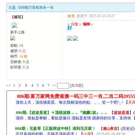
主题 :
009期万里精准杀一肖
板凳
发表于: 2025-07-15 20:27
【
填写
】
u
回复
u
编辑
u
好
新手上路
发帖:
14
威望:
0 点
铜币:
14 枚
贡献值:
0 点
好评度:
0 点
<<
1
2
3
4
5
6
7
>>
[共
26
页]