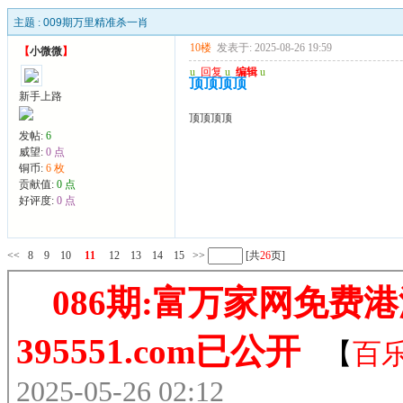
主题 :
009期万里精准杀一肖
10楼
发表于: 2025-08-26 19:59
【
小微微
】
u
回复
u
编辑
u
顶顶顶顶
新手上路
顶顶顶顶
发帖:
6
威望:
0 点
铜币:
6 枚
贡献值:
0 点
好评度:
0 点
<<
8
9
10
11
12
13
14
15
>>
[共
26
页]