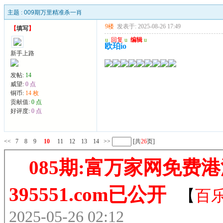
主题 :
009期万里精准杀一肖
9楼
发表于: 2025-08-26 17:49
【
填写
】
u
回复
u
编辑
u
欧珀io
新手上路
发帖:
14
威望:
0 点
铜币:
14 枚
贡献值:
0 点
好评度:
0 点
<<
7
8
9
10
11
12
13
14
>>
[共
26
页]