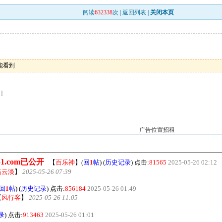
阅读
632338
次 |
返回列表
|
关闭本页
能看到
]
广告位置招租