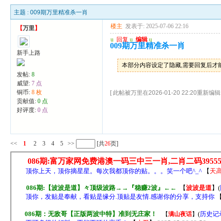
主题 :
009期万里精准杀一肖
楼主
发表于: 2025-07-06 22:16
【
万里
】
u
回复
u
编辑
u
009期万里精准杀一肖
新手上路
本部分内容设定了隐藏,需要回复后才
发帖:
8
威望:
7 点
铜币:
8 枚
[ 此帖被万里在2026-01-20 22:20重新编辑 
贡献值:
0 点
好评度:
0 点
<<
1
2
3
4
5
>>
[共
26
页]