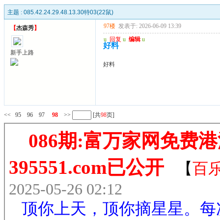
主题 :
085.42.24.29.48.13.30特03(22鼠)
97楼
发表于: 2026-06-09 13:39
【
杰森秀
】
u
回复
u
编辑
u
好料
新手上路
好料
<<
95
96
97
98
>>
[共
98
页]