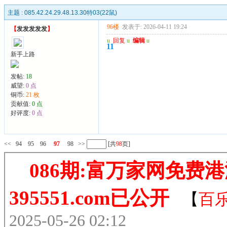
主题 :
085.42.24.29.48.13.30特03(22鼠)
96楼
发表于: 2026-04-11 19:24
【
发发发发发
】
u
回复
u
编辑
u
11
新手上路
发帖:
18
威望:
0 点
铜币:
21 枚
贡献值:
0 点
好评度:
0 点
<<
94
95
96
97
98
>>
[共
98
页]