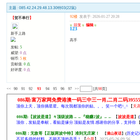
主题 :
085.42.24.29.48.13.30特03(22鼠)
92楼
发表于: 2026-01-27 20:28
【
贺不单行
】
u
回复
u
编辑
u
123
新手上路
高手
发帖:
5
威望:
0 点
铜币:
5 枚
贡献值:
0 点
好评度:
0 点
<<
90
91
92
93
94
95
96
97
>>
[共
98
页]