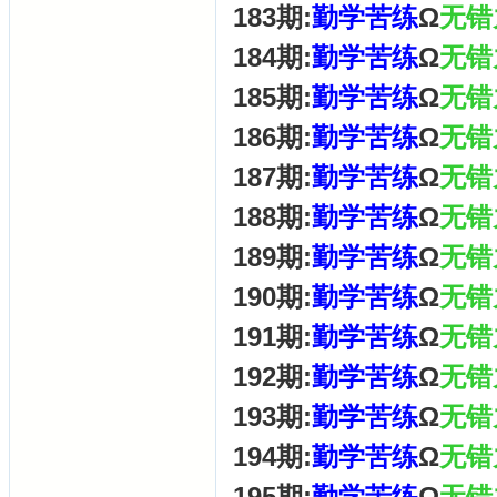
183期:
勤学苦练
Ω
无错
184期:
勤学苦练
Ω
无错
185期:
勤学苦练
Ω
无错
186期:
勤学苦练
Ω
无错
187期:
勤学苦练
Ω
无错
188期:
勤学苦练
Ω
无错
189期:
勤学苦练
Ω
无错
190期:
勤学苦练
Ω
无错
191期:
勤学苦练
Ω
无错
192期:
勤学苦练
Ω
无错
193期:
勤学苦练
Ω
无错
194期:
勤学苦练
Ω
无错
195期:
勤学苦练
Ω
无错